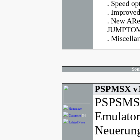
. Speed op
. Improved
. New AR
JUMPTOMO
. Miscella
Son
PSPMSX v1
PSPSMSX
Homepage
Emulator
Comments
[0]
Related News
Neuerung