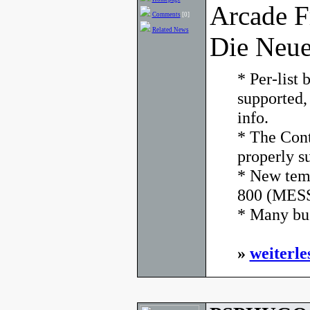
Arcade F
Comments
[0]
Related News
Die Neue
* Per-list
supported,
info.
* The Cont
properly s
* New temp
800 (MESS
* Many bug
»
weiterle