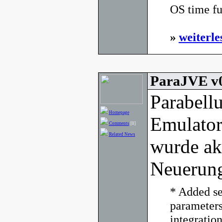
OS time fu
»
weiterle
ParaJVE v0
Parabell
Homepage
Emulato
Comments
[0]
Related News
wurde akt
Neuerun
* Added s
parameters
integration