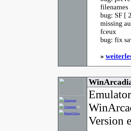
filenames
bug: SF [ 
missing au
fceux
bug: fix sa
»
weiterle
WinArcadia
Emulator
Homepage
WinArcad
Comments
[0]
Related News
Version e