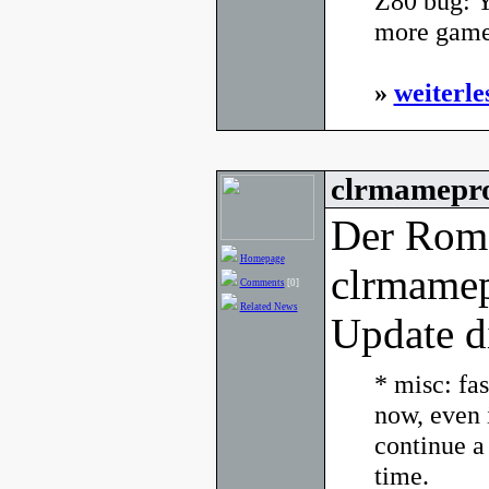
Z80 bug: Yo
more games
»
weiterle
clrmamepro
Der Rom
Homepage
clrmamep
Comments
[0]
Related News
Update d
* misc: fa
now, even 
continue a 
time.