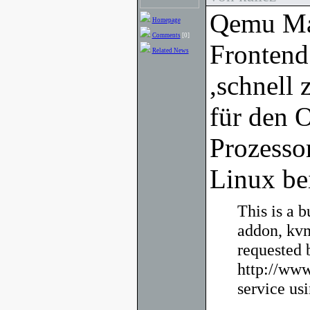
Qemu Man
Homepage
Comments
[0]
Frontend
Related News
,schnell
für den 
Prozesso
Linux bei
This is a 
addon, kvm
requested 
http://www
service u