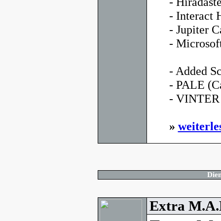
- Híradás
- Interac
- Jupiter C
- Microso
- Added Sc
- PALE (C
- VINTER (
»
weiterle
Dien
Extra M.A.