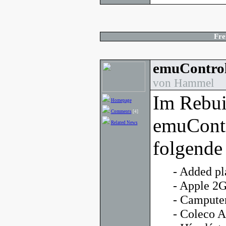
Fre
emuControl
von Hammel
Im Rebui
Homepage
Comments
[4]
emuContr
Related News
folgende
- Added pl
- Apple 2
- Campute
- Coleco 