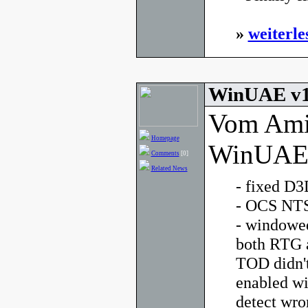
»
weiterle
WinUAE v1.
Vom Ami
Homepage
WinUAE g
Comments
[0]
Related News
- fixed D3
- OCS NTS
- windowe
both RTG a
TOD didn'
enabled wi
detect wro