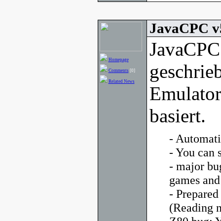
JavaCPC v
JavaCPC 
Homepage
geschrie
Comments
[0]
Related News
Emulator
basiert.
- Automati
- You can 
- major bu
games and
- Prepared
(Reading n