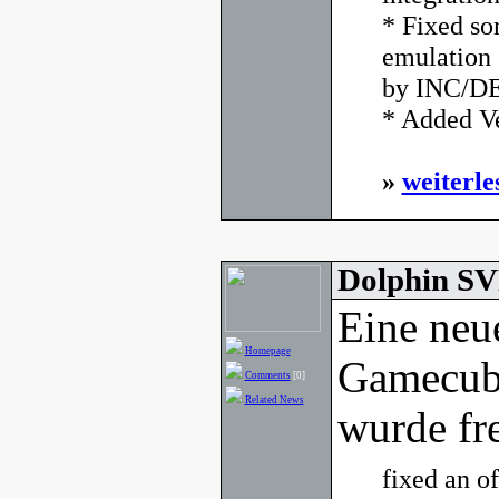
* Fixed so
emulation 
by INC/DEC
* Added Ve
»
weiterle
Dolphin SV
Eine neu
Homepage
Gamecub
Comments
[0]
Related News
wurde fr
fixed an of