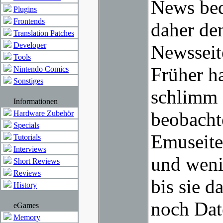
News bed
Plugins
Frontends
daher de
Translation Patches
Developer
Newsseit
Tools
Früher ha
Nintendo Comics
Sonstiges
schlimm 
Informationen
beobacht
Hardware Zubehör
Specials
Emuseite
Tutorials
Interviews
und weni
Short Reviews
Reviews
bis sie d
History
noch Dat
eGames
Memory