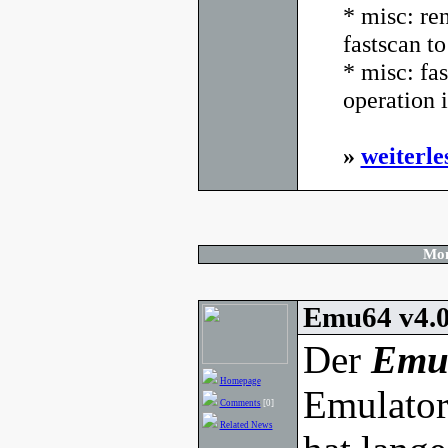
* misc: re
fastscan to
* misc: fas
operation i
»
weiterle
Mon
Emu64 v4.0
Der
Emu
Homepage
Emulator
Comments
[0]
Related News