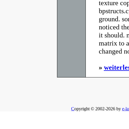
texture co
bpstructs.
ground. sor
noticed th
it should. 
matrix to a
changed no
»
weiterle
C
opyright © 2002-2026 by
e-la