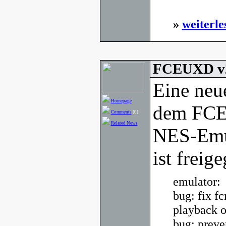
»
weiterle
FCEUXD v2
Eine neu
Homepage
dem FCE 
Comments
[0]
Related News
NES-Emu
ist freig
emulator:
bug: fix f
playback 
bug: preve