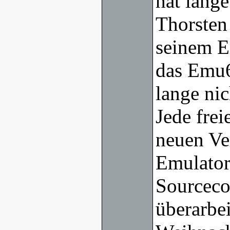
hat lang
Thorsten
seinem E
das Emu6
lange ni
Jede frei
neuen Ve
Emulators
Sourceco
überarbei