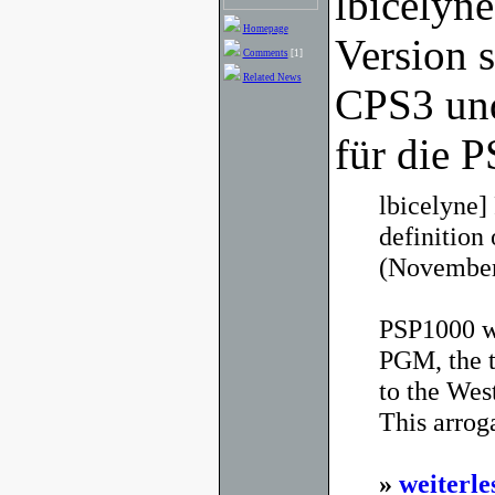
lbicelyne
Homepage
Version 
Comments
[1]
Related News
CPS3 un
für die P
lbicelyne]
definition 
(November
PSP1000 wi
PGM, the t
to the West
This arrog
»
weiterle