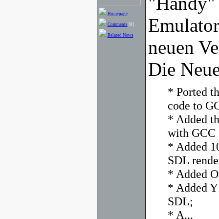
"Handy" 
Homepage
Emulator 
Comments
[0]
Related News
neuen Ver
Die Neue
* Ported t
code to G
* Added t
with GCC 3
* Added 10
SDL rende
* Added O
* Added Y
SDL;
* A...