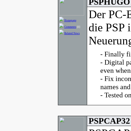
PSPHUGO v
Der PC-
Homepage
die PSP i
Comments
[0]
Related News
Neuerung
- Finally f
- Digital p
even when 
- Fix inco
names and
- Tested 
PSPCAP32 