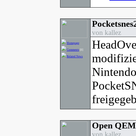
Pocketsnes2
von kallez
HeadOver
Homepage
Comments
[0]
modifizie
Related News
Nintend
PocketS
freigege
Open QEMU
von kallez