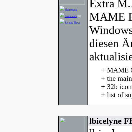
Extra M.
Homepage
MAME Fr
Comments
[0]
Related News
Windows
diesen Ä
aktualisie
+ MAME 0.
+ the main
+ 32b ico
+ list of 
lbicelyne 