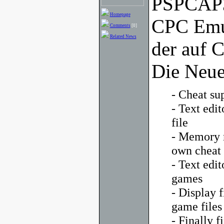
PSPCAP32
Homepage
CPC Emul
Comments
[0]
Related News
der auf C
Die Neue
- Cheat sup
- Text edit
file
- Memory m
own cheat 
- Text edi
games
- Display 
game files
- Finally fi