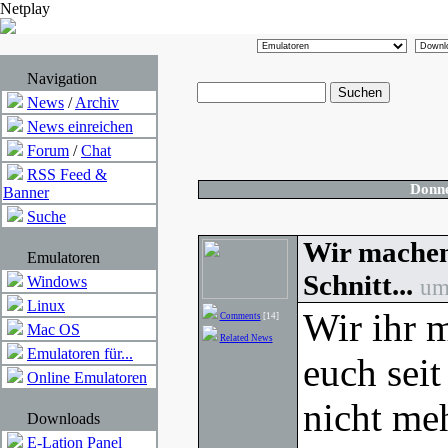
Netplay
Navigation
News
/
Archiv
News einreichen
Forum
/
Chat
RSS Feed &
Donne
Banner
Suche
Wir machen 
Emulatoren
Schnitt...
Windows
um
Linux
Wir ihr 
Comments
[14]
Mac OS
Related News
Emulatoren für...
euch sei
Online Emulatoren
nicht me
Downloads
E-Lation Panel