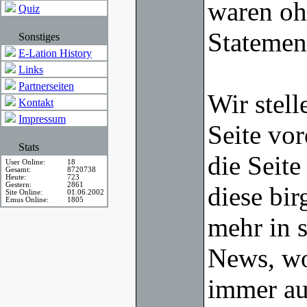
waren ohn
Quiz
Statemen
Sonstiges
E-Lation History
Links
Partnerseiten
Wir stell
Kontakt
Impressum
Seite vor
Stats
die Seite
User Online:
18
Gesamt:
8720738
Heute:
723
Gestern:
2861
diese bir
Site Online:
01.06.2002
Emus Online:
1805
mehr in s
News, wo
immer au