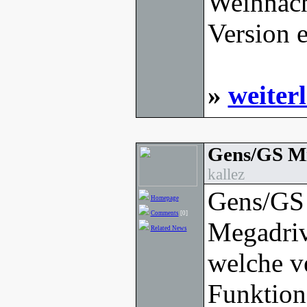
Weihnacht
Version e
»
weiter
Gens/GS Mi
kallez
Gens/GS 
Homepage
Comments
[0]
Megadriv
Related News
welche v
Funktion