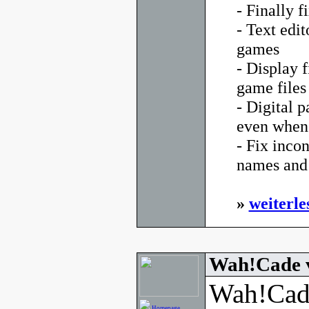
- Finally f
- Text edi
games
- Display 
game files
- Digital p
even when 
- Fix inco
names and 
»
weiterle
Wah!Cade 
Wah!Cade
Homepage