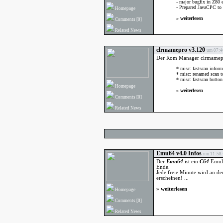
- major bugfix in Z80
- Prepared JavaCPC to 
Homepage
»
weiterlesen
Comments
[0]
Related News
clrmamepro v3.120
um 07:46
Der Rom Manager clrmamepro
* misc: fastscan inform
* misc: renamed scan to
* misc: fastscan button 
Homepage
»
weiterlesen
Comments
[0]
Related News
Emu64 v4.0 Infos
um 11:58 
Der
Emu64
ist ein
C64
Emula
Ende.
Jede freie Minute wird an de
erscheinen! ...
»
weiterlesen
Homepage
Comments
[0]
Related News