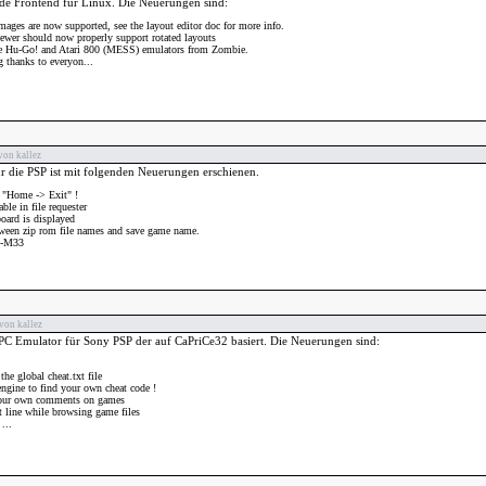
de Frontend für Linux. Die Neuerungen sind:
mages are now supported, see the layout editor doc for more info.
ewer should now properly support rotated layouts
he Hu-Go! and Atari 800 (MESS) emulators from Zombie.
 thanks to everyon...
von kallez
die PSP ist mit folgenden Neuerungen erschienen.
h "Home -> Exit" !
ble in file requester
oard is displayed
tween zip rom file names and save game name.
x-M33
von kallez
C Emulator für Sony PSP der auf CaPriCe32 basiert. Die Neuerungen sind:
the global cheat.txt file
gine to find your own cheat code !
 your own comments on games
t line while browsing game files
...