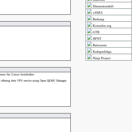
Dimensionshift
vSNES
Redump
Konsolen.org
GTB
HFNT
Retrozone
Kultspieleliga
Ninja Project
emu für Linux beinhaltet.
for offering their VPS service using Open QEMU Manager.