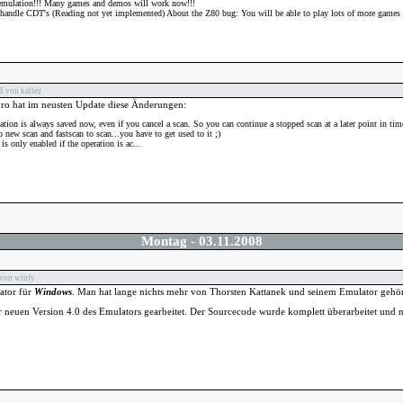
 emulation!!! Many games and demos will work now!!!
handle CDT's (Reading not yet implemented) About the Z80 bug: You will be able to play lots of more games n
 von kallez
 hat im neusten Update diese Änderungen:
ation is always saved now, even if you cancel a scan. So you can continue a stopped scan at a later point in tim
 new scan and fastscan to scan...you have to get used to it ;)
is only enabled if the operation is ac...
Montag
-
03.11.2008
von winfy
tor für
Windows
. Man hat lange nichts mehr von Thorsten Kattanek und seinem Emulator gehört
r neuen Version 4.0 des Emulators gearbeitet. Der Sourcecode wurde komplett überarbeitet und n