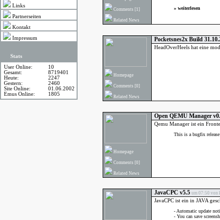
Links
»
weiterlesen
Comments
[1]
Partnerseiten
Related News
Kontakt
Impressum
Pocketsnes2x Build 31.10.
HeadOverHeels hat eine mod
Stats
User Online:
10
Gesamt:
8719401
Homepage
Heute:
2247
Gestern:
2460
Comments
[0]
Site Online:
01.06.2002
Emus Online:
1805
Related News
Open QEMU Manager v0
Qemu Manager ist ein Fronte
This is a bugfix relea
Homepage
Comments
[0]
Related News
JavaCPC v5.5
um 07:50 von k
JavaCPC ist ein in JAVA ges
- Automatic update noti
- You can save screens