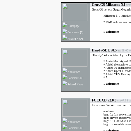
Gens/GS Milestone 5.1
um 
Gens/GS ist ein Sega Megadr
Milestone 5.1 introduce
* RAR archives can now
...
Homepage
»
weiterlesen
Comments
[0]
Related News
Handy/SDL v0.5
um 08:00 vo
"Handy" ist ein Atari Lynx E
* Ported the original
* Added the patch to 
* Added 10 enhancement/
* Added OpenGL rende
Homepage
* Added YUV Overlay 
* A...
Comments
[0]
»
weiterlesen
Related News
FCEUXD v2.0.3
um 07:56 vo
Eine neue Version von auf 
emulator:
bug: fix fcm conversio
bug: prevent excessive
bug: SF [ 2085437 ] sho
Homepage
bug: fix savestate recov
Comments
[0]
»
weiterlesen