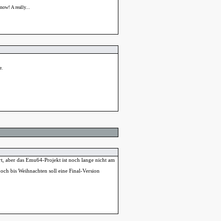
ow! A really...
e.
, aber das Emu64-Projekt ist noch lange nicht am
och bis Weihnachten soll eine Final-Version