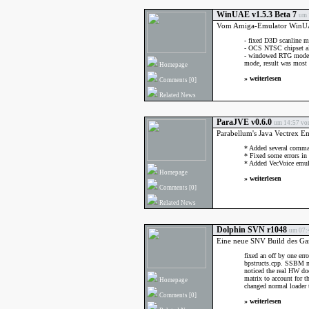
WinUAE v1.5.3 Beta 7
um 
Vom Amiga-Emulator WinUAE
- fixed D3D scanline m
- OCS NTSC chipset al
- windowed RTG mode F
mode, result was most 
Homepage
»
weiterlesen
Comments
[0]
Related News
ParaJVE v0.6.0
um 14:57 von
Parabellum's Java Vectrex E
* Added several command
* Fixed some errors in
* Added VecVoice emulat
Homepage
»
weiterlesen
Comments
[0]
Related News
Dolphin SVN r1048
um 07:4
Eine neue SNV Build des Ga
fixed an off by one erro
bpstructs.cpp. SSBM no
noticed the real HW doe
matrix to account for th
Homepage
changed normal loader t
Comments
[0]
»
weiterlesen