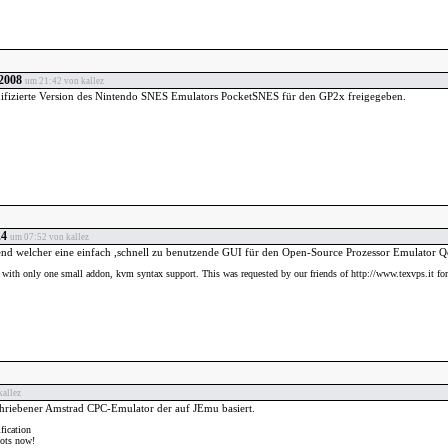
2008
um 21:42 von kallez
ifizierte Version des Nintendo SNES Emulators PocketSNES für den GP2x freigegeben.
.4
um 07:52 von kallez
nd welcher eine einfach ,schnell zu benutzende GUI für den Open-Source Prozessor Emulator Q
se with only one small addon, kvm syntax support. This was requested by our friends of http://www.texvps.it 
allez
chriebener Amstrad CPC-Emulator der auf JEmu basiert.
fication
hots now!