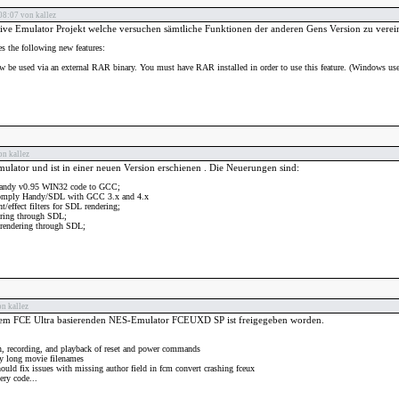
08:07 von kallez
ive Emulator Projekt welche versuchen sämtliche Funktionen der anderen Gens Version zu verei
s the following new features:
 be used via an external RAR binary. You must have RAR installed in order to use this feature. (Windows u
n kallez
mulator und ist in einer neuen Version erschienen . Die Neuerungen sind:
 Handy v0.95 WIN32 code to GCC;
comply Handy/SDL with GCC 3.x and 4.x
effect filters for SDL rendering;
ring through SDL;
rendering through SDL;
n kallez
dem FCE Ultra basierenden NES-Emulator FCEUXD SP ist freigegeben worden.
n, recording, and playback of reset and power commands
ly long movie filenames
uld fix issues with missing author field in fcm convert crashing fceux
ery code...