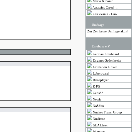
Mario & Sonic...
Assassins Creed -...
Castlevania - Daw...
Umfrage
Zur Zeit keine Umfrage aktiv!
Emubase e.V.
German Emuboard
Engines Gedenkseite
Emulation 4 Ever
Laberboard
Retroplayer
R-PG
Gens32
Nessie
No$Fun
Nuckes Trans. Group
NinRetro
GBA Lister
Idletown