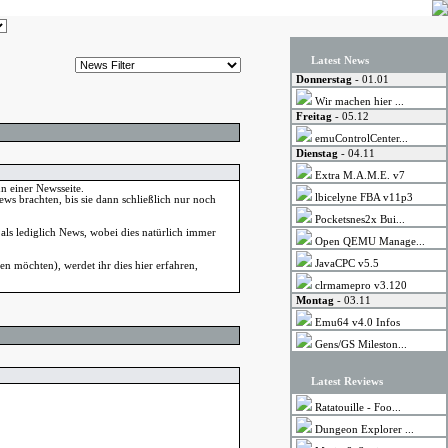
Latest News
Donnerstag
- 01.01
Wir machen hier ...
Freitag
- 05.12
emuControlCenter...
Dienstag
- 04.11
Extra M.A.M.E. v7
n einer Newsseite.
lbicelyne FBA v11p3
ws brachten, bis sie dann schließlich nur noch
Pocketsnes2x Bui...
h als lediglich News, wobei dies natürlich immer
Open QEMU Manage...
JavaCPC v5.5
n möchten), werdet ihr dies hier erfahren,
clrmamepro v3.120
Montag
- 03.11
Emu64 v4.0 Infos
Gens/GS Mileston...
Latest Reviews
Ratatouille - Foo...
Dungeon Explorer ...