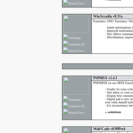
Related News
WinArcadia v8.31a
um 07:5
Emulator 2001 Emulator WinA
. Speed optimizations 
. Improved multitaskin
. New ARexx comman
. Miscellaneous improv
Homepage
Comments
[0]
Related News
PSPMSX v1.4.1
um 16:24 von
PSPSMSX ist ein MSX Emulat
- Finally fix issue wit
- Text editor to write
- Display first commen
- Digital pad is now usa
Homepage
even when danzeff keyb
- Fix inconsistency bet
Comments
[0]
»
weiterlesen
Related News
Wah!Cade v0.99Pre4
um 16