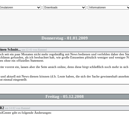
Donnerstag
-
01.01.2009
nen Schnitt...
um 12:41 von Hammel
uch seit ein paar Monaten nicht mehr regelmäßig mit News bedienen und verfehlen daher den Sin
schlimm gefunden, als ich beobachtet hab, wie große Emuseiten plötzlich weniger und weniger Ne
n ohne ein offizielles Statement.
eite vorerst ein, lassen aber die Seite ansich online, denn diese birgt schließlich noch mehr in sic
und aktuell mit News dienen können (d.h. Leute haben, die sich der Sache gewissenhaft annehme
st einmal eingestellt.
Freitag
-
05.12.2008
 R2
um 14:02 von Hammel
lCenter gibt es folgende Änderungen: