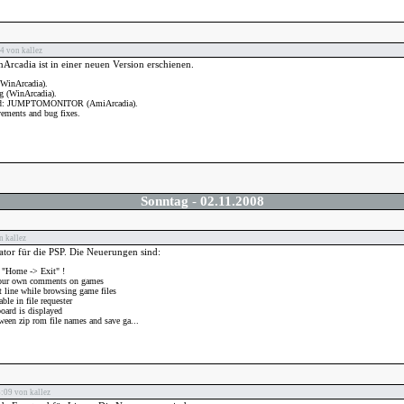
4 von kallez
rcadia ist in einer neuen Version erschienen.
(WinArcadia).
g (WinArcadia).
d: JUMPTOMONITOR (AmiArcadia).
ements and bug fixes.
Sonntag
-
02.11.2008
 kallez
or für die PSP. Die Neuerungen sind:
h "Home -> Exit" !
 your own comments on games
t line while browsing game files
ble in file requester
oard is displayed
ween zip rom file names and save ga...
:09 von kallez