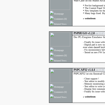
Wah!Cade ist ein Mame Arca
* Per-list background i
* The Control Panel Vi
* New templates for t
* Many bugs fixed. Big
Homepage
»
weiterlesen
Comments
[0]
Related News
PSPHUGO v1.2.0
um 15:07 
Der PC-Emgime Emulator für 
- Finally fix issue wit
- Digital pad is now usa
even when danzeff keyb
- Fix inconsistency be
Homepage
- Tested on new FW 5
Comments
[0]
Related News
PSPCAP32 v1.4.4
um 15:06 
PSPCAP32 ist ein Amstrad CP
- Cheat support !
- Text editor to modify 
- Memory monitoring en
- Text editor to write
Homepage
- Display first commen
- Finally fix issue with 
Comments
[0]
»
weiterlesen
Related News