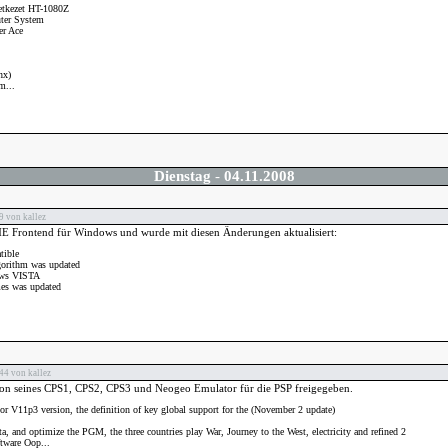
etkezet HT-1080Z
ter System
er Ace
nx)
m...
Dienstag
-
04.11.2008
 von kallez
E Frontend für Windows und wurde mit diesen Änderungen aktualisiert:
ible
gorithm was updated
ows VISTA
mes was updated
44 von kallez
sion seines CPS1, CPS2, CPS3 und Neogeo Emulator für die PSP freigegeben.
or V11p3 version, the definition of key global support for the (November 2 update)
 and optimize the PGM, the three countries play War, Journey to the West, electricity and refined 2
ftware Oop...