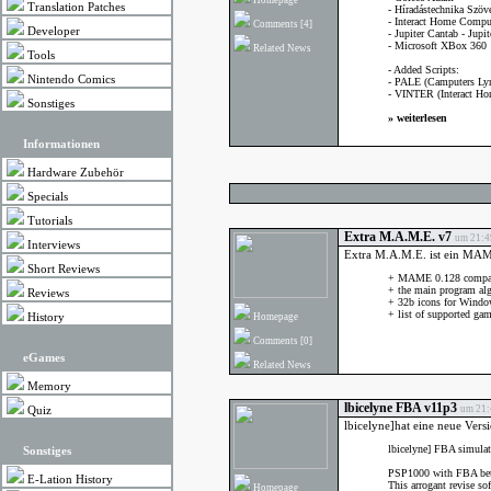
Homepage
Translation Patches
- Híradástechnika Szöv
- Interact Home Compu
Comments
[4]
Developer
- Jupiter Cantab - Jupit
- Microsoft XBox 360
Related News
Tools
- Added Scripts:
Nintendo Comics
- PALE (Camputers Ly
- VINTER (Interact Ho
Sonstiges
»
weiterlesen
Informationen
Hardware Zubehör
Specials
Tutorials
Extra M.A.M.E. v7
um 21:49
Interviews
Extra M.A.M.E. ist ein MAM
Short Reviews
+ MAME 0.128 compat
+ the main program al
Reviews
+ 32b icons for Wind
+ list of supported ga
History
Homepage
Comments
[0]
eGames
Related News
Memory
lbicelyne FBA v11p3
um 21:
Quiz
lbicelyne]hat eine neue Ver
lbicelyne] FBA simulat
Sonstiges
PSP1000 with FBA beta,
E-Lation History
This arrogant revise so
Homepage