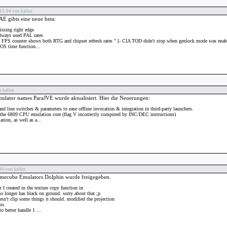
15:04 von kallez
 gibts eine neue beta:
issing right edge
ways used PAL rates
PS counter shows both RTG and chipset refresh rates "
[
- CIA TOD didn't stop when genlock mode was enabl
OS time function...
 kallez
mulator names ParaJVE wurde aktualisiert. Hier die Neuerungen:
 line switches & parameters to ease offline invocation & integration in third-party launchers.
 the 6809 CPU emulation core (flag V incorrectly computed by INC/DEC instructions)
ion, as well as a...
4 von kallez
mecube Emulators Dolphin wurde freigegeben.
r I created in the texture copy function in
 longer has black on ground. sorry about that ;p
sn't clip some things it should. modified the projection
is.
o better handle 1 ...