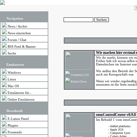
Navigation
News
/
Archiv
News einreichen
Forum
/
Chat
RSS Feed & Banner
Wir machen hier erstmal ei
Suche
Wir ihr merkt, können wir e
Früher hab ich sowas selbst 
Datenleichen im Internet ware
Emulatoren
Wir stellen den Betrieb der S
Windows
auch ein Kerngeschäft war.
Comments
[14]
Linux
Wenn wir wieder regelmäßig 
Related News
ansonsten ist die Seite zunäch
Mac OS
Emulatoren für...
Online Emulatoren
Downloads
emuControlCenter v0.9.8
E-Lation Panel
Im Rebuild 1 vom emuContro
Plugins
- Added platforms:
- Apple 2GS
Frontends
- Camputers Lynx
- Coleco Adam