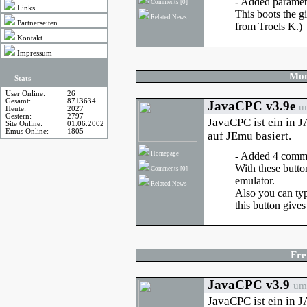
- Added parameter
Comments
[0]
Links
This boots the 
Related News
Partnerseiten
from Troels K.)
Kontakt
Impressum
Mon
Stats
User Online:
26
Gesamt:
8713634
JavaCPC v3.9e
u
Heute:
2027
Gestern:
2797
JavaCPC ist ein in 
Site Online:
01.06.2002
Emus Online:
1805
auf JEmu basiert.
Homepage
- Added 4 comm
With these butto
Comments
[0]
emulator.
Related News
Also you can typ
this button gives 
Fre
JavaCPC v3.9
um 
JavaCPC ist ein in 