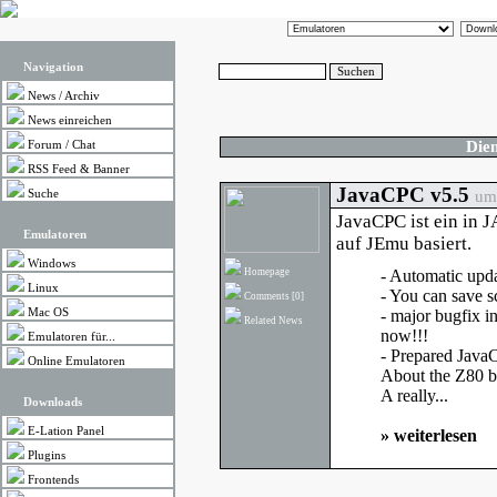
Navigation
News
/
Archiv
News einreichen
Dien
Forum
/
Chat
RSS Feed & Banner
JavaCPC v5.5
Suche
um 
JavaCPC ist ein in 
Emulatoren
auf JEmu basiert.
Windows
Homepage
- Automatic upda
Linux
- You can save 
Comments
[0]
Mac OS
- major bugfix 
Related News
now!!!
Emulatoren für...
- Prepared Java
Online Emulatoren
About the Z80 bu
A really...
Downloads
E-Lation Panel
»
weiterlesen
Plugins
Frontends