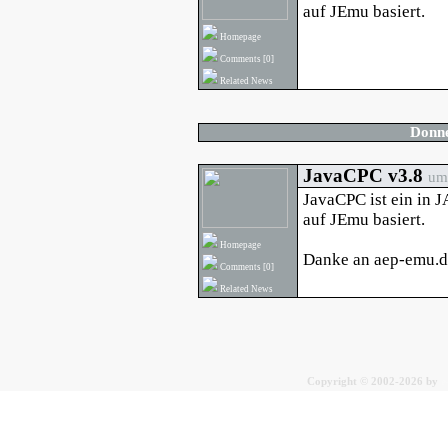
auf JEmu basiert.
Homepage
Comments
[0]
Related News
Donne
JavaCPC v3.8
um 
JavaCPC ist ein in 
auf JEmu basiert.
Homepage
Danke an aep-emu.de
Comments
[0]
Related News
C
opyright © 2002-2026 by
e