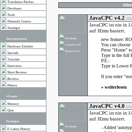
Translation Patches
Mitt
Developer
Tools
JavaCPC v4.2
um 
Nintendo Comics
JavaCPC ist ein in 
Sonstiges
auf JEmu basiert.
Homepage
new feature: RO
Informationen
You can choose 
Comments
[0]
Hardware Zubehör
Press "Home" to
Related News
Specials
Type in the full 
Tutorials
P.E.:
Type in Lower 
Interviews
Short Reviews
If you enter "no
Reviews
History
»
weiterlesen
eGames
Memory
JavaCPC v4.0
um 
Quiz
JavaCPC ist ein in 
auf JEmu basiert.
Sonstiges
Homepage
- Added 'autotyp
E-Lation History