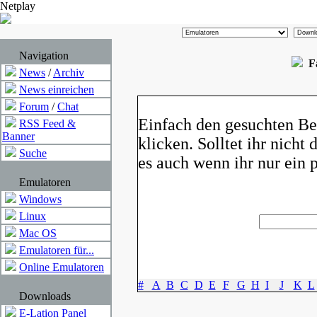
Netplay
Navigation
F
News
/
Archiv
News einreichen
Forum
/
Chat
Einfach den gesuchten Be
RSS Feed &
Banner
klicken. Solltet ihr nicht
Suche
es auch wenn ihr nur ein 
Emulatoren
Windows
Linux
Mac OS
Emulatoren für...
Online Emulatoren
#
A
B
C
D
E
F
G
H
I
J
K
L
Downloads
E-Lation Panel