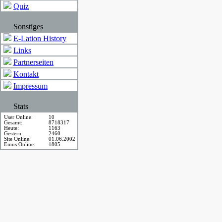
Quiz
Sonstiges
E-Lation History
Links
Partnerseiten
Kontakt
Impressum
Stats
User Online:
10
Gesamt:
8718317
Heute:
1163
Gestern:
2460
Site Online:
01.06.2002
Emus Online:
1805