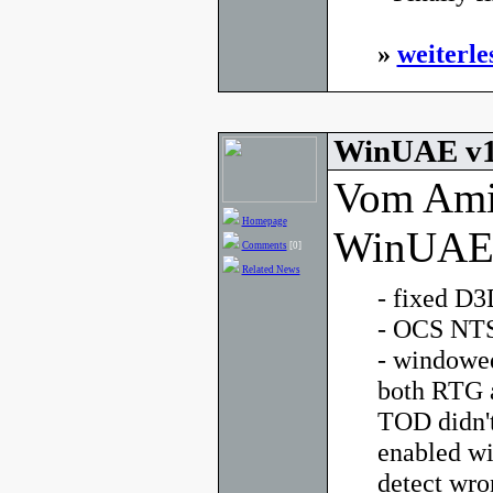
»
weiterle
WinUAE v1.
Vom Ami
Homepage
WinUAE g
Comments
[0]
Related News
- fixed D3
- OCS NTS
- windowe
both RTG a
TOD didn'
enabled wi
detect wro