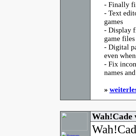
- Finally f
- Text edi
games
- Display 
game files
- Digital p
even when 
- Fix inco
names and 
»
weiterle
Wah!Cade 
Wah!Cade
Homepage