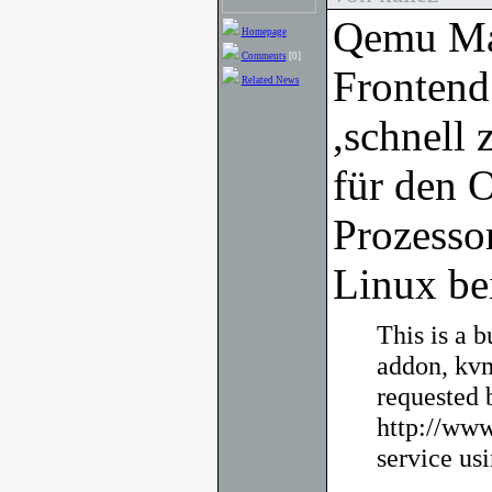
Qemu Man
Homepage
Comments
[0]
Frontend
Related News
,schnell
für den 
Prozesso
Linux bei
This is a 
addon, kvm
requested 
http://www
service u