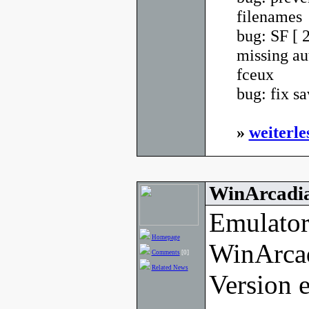
filenames
bug: SF [ 
missing au
fceux
bug: fix sa
»
weiterle
WinArcadia
Emulator
Homepage
WinArcad
Comments
[0]
Related News
Version e