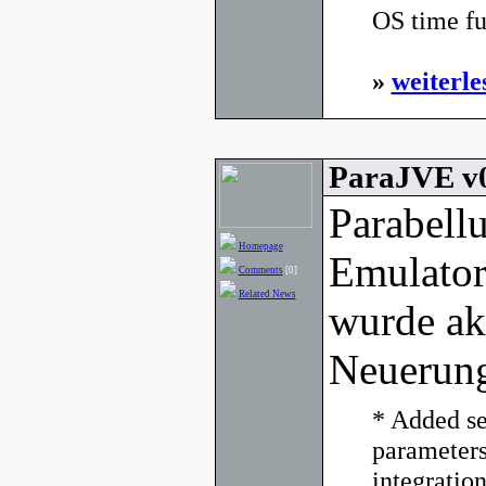
OS time fu
»
weiterle
ParaJVE v0
Parabell
Homepage
Emulato
Comments
[0]
Related News
wurde akt
Neuerun
* Added s
parameters
integration