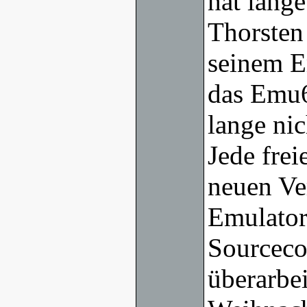
hat lang
Thorsten
seinem E
das Emu6
lange ni
Jede frei
neuen Ve
Emulators
Sourceco
überarbei