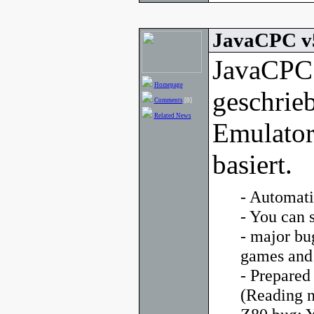
JavaCPC v
JavaCPC 
Homepage
geschrie
Comments
[0]
Related News
Emulator
basiert.
- Automati
- You can 
- major bu
games and
- Prepared
(Reading n