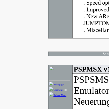
. Speed op
. Improved
. New AR
JUMPTOMO
. Miscella
Son
PSPMSX v1
PSPSMSX
Homepage
Emulator
Comments
[0]
Related News
Neuerung