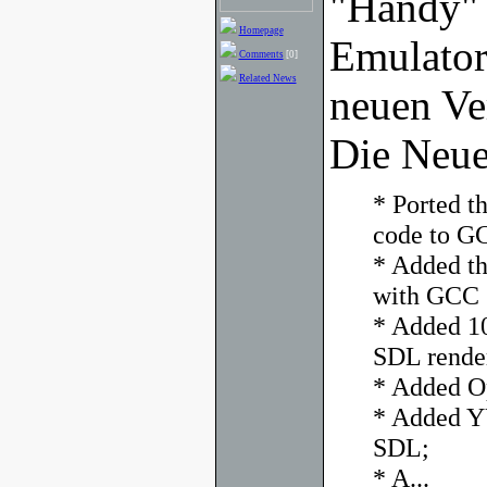
"Handy" 
Homepage
Emulator 
Comments
[0]
Related News
neuen Ver
Die Neue
* Ported t
code to G
* Added t
with GCC 3
* Added 10
SDL rende
* Added O
* Added Y
SDL;
* A...