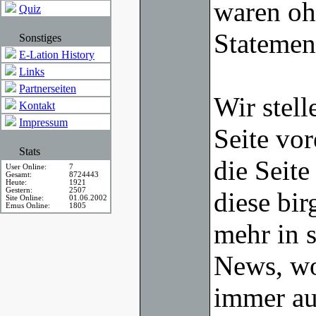
waren ohn
Quiz
Statemen
Sonstiges
E-Lation History
Links
Partnerseiten
Wir stell
Kontakt
Impressum
Seite vor
Stats
die Seite
User Online:
7
Gesamt:
8724443
Heute:
1921
Gestern:
2507
diese bir
Site Online:
01.06.2002
Emus Online:
1805
mehr in s
News, wo
immer au