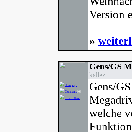
Weihnacht
Version e
»
weiter
Gens/GS Mi
kallez
Gens/GS 
Homepage
Comments
[0]
Megadriv
Related News
welche v
Funktion