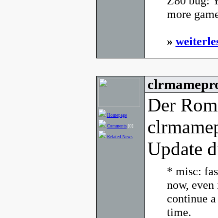
Z80 bug: Yo
more games
»
weiterle
clrmamepro
Der Rom
Homepage
clrmamep
Comments
[0]
Related News
Update d
* misc: fa
now, even 
continue a 
time.