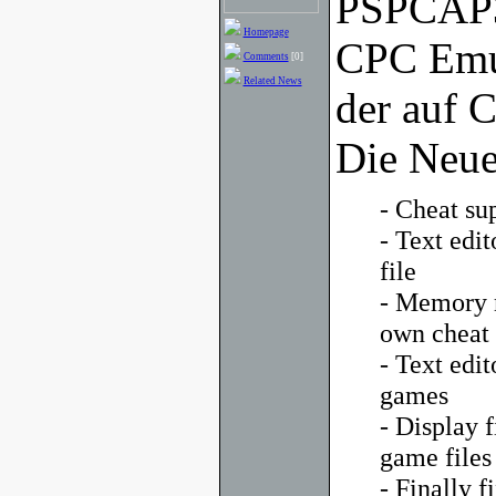
PSPCAP32
Homepage
CPC Emul
Comments
[0]
Related News
der auf C
Die Neue
- Cheat sup
- Text edit
file
- Memory m
own cheat 
- Text edi
games
- Display 
game files
- Finally fi