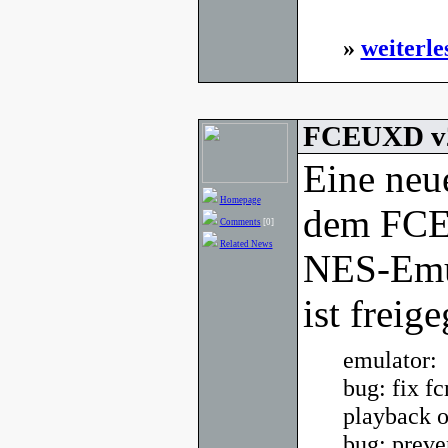
»
weiterle
FCEUXD v2
Eine neu
Homepage
dem FCE 
Comments
[0]
Related News
NES-Emu
ist freig
emulator:
bug: fix f
playback 
bug: preve