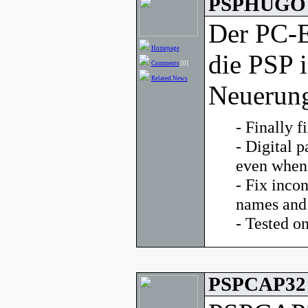
PSPHUGO v
Der PC-
Homepage
die PSP i
Comments
[0]
Related News
Neuerung
- Finally f
- Digital p
even when 
- Fix inco
names and
- Tested 
PSPCAP32 