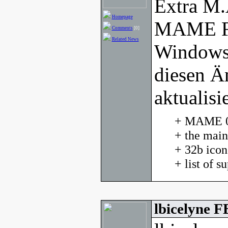
Extra M.
Homepage
MAME Fr
Comments
[0]
Related News
Windows
diesen Ä
aktualisie
+ MAME 0.
+ the main
+ 32b ico
+ list of 
lbicelyne 