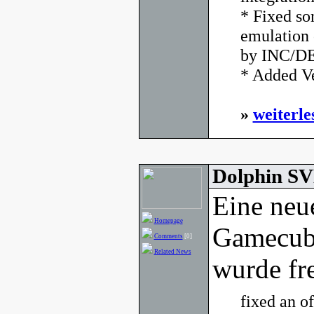
* Fixed so
emulation 
by INC/DEC
* Added Ve
»
weiterle
Dolphin SV
Eine neu
Homepage
Gamecub
Comments
[0]
Related News
wurde fr
fixed an of