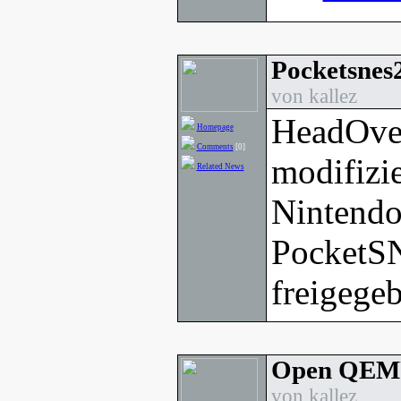
Pocketsnes2
von kallez
HeadOver
Homepage
Comments
[0]
modifizie
Related News
Nintend
PocketS
freigege
Open QEMU
von kallez