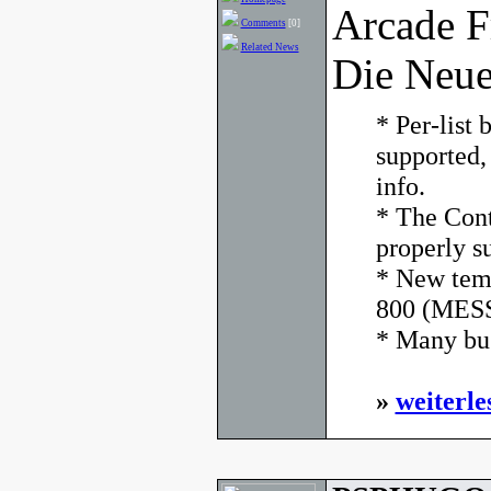
Arcade F
Comments
[0]
Related News
Die Neue
* Per-list
supported,
info.
* The Cont
properly s
* New temp
800 (MESS
* Many bug
»
weiterle