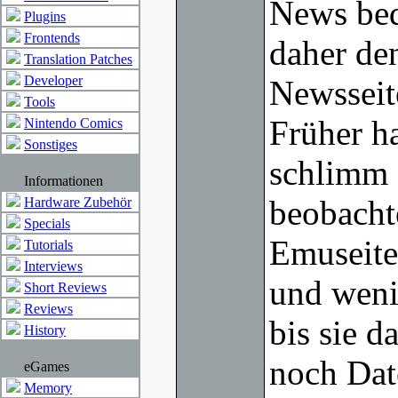
News bed
Plugins
Frontends
daher de
Translation Patches
Developer
Newsseit
Tools
Früher ha
Nintendo Comics
Sonstiges
schlimm 
Informationen
beobacht
Hardware Zubehör
Specials
Emuseite
Tutorials
Interviews
und weni
Short Reviews
Reviews
bis sie d
History
noch Dat
eGames
Memory