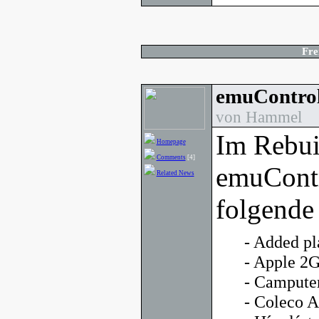
Fre
emuControl
von Hammel
Im Rebui
Homepage
Comments
[4]
emuContr
Related News
folgende
- Added pl
- Apple 2
- Campute
- Coleco 