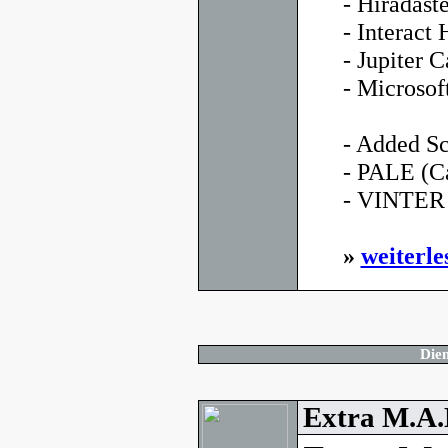
- Híradás
- Interac
- Jupiter C
- Microso
- Added Sc
- PALE (C
- VINTER (
»
weiterle
Dien
Extra M.A.