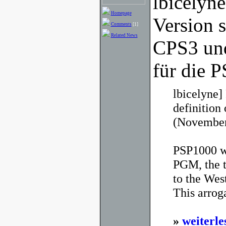
lbicelyne
Homepage
Version 
Comments
[1]
Related News
CPS3 un
für die P
lbicelyne]
definition 
(November
PSP1000 wi
PGM, the t
to the West
This arrog
»
weiterle