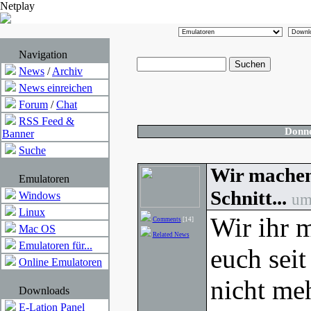
Netplay
Navigation
News
/
Archiv
News einreichen
Forum
/
Chat
RSS Feed &
Donne
Banner
Suche
Wir machen 
Emulatoren
Schnitt...
Windows
um
Linux
Wir ihr 
Comments
[14]
Mac OS
Related News
Emulatoren für...
euch sei
Online Emulatoren
nicht me
Downloads
E-Lation Panel