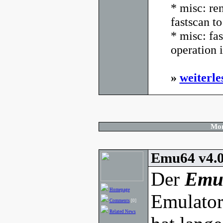
* misc: re
fastscan to
* misc: fas
operation i
»
weiterle
Mon
Emu64 v4.0
Der
Emu
Homepage
Emulator
Comments
[0]
Related News