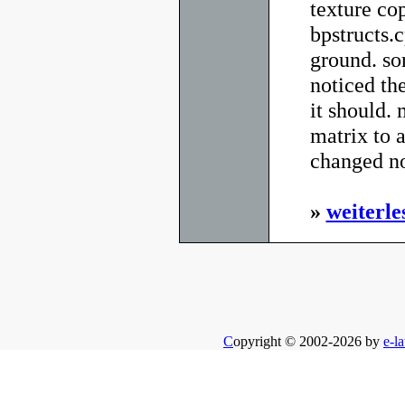
texture co
bpstructs.
ground. sor
noticed th
it should. 
matrix to a
changed no
»
weiterle
C
opyright © 2002-2026 by
e-la