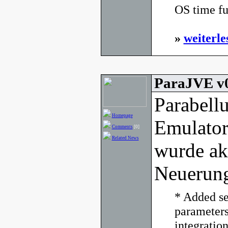
OS time fu
»
weiterle
ParaJVE v0
Parabell
Homepage
Emulato
Comments
[0]
Related News
wurde akt
Neuerun
* Added s
parameters
integration