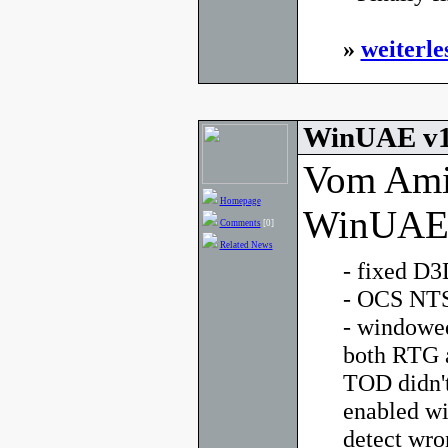
»
weiterle
WinUAE v1.
Vom Ami
Homepage
WinUAE g
Comments
[0]
Related News
- fixed D3
- OCS NTS
- windowe
both RTG a
TOD didn'
enabled wi
detect wro