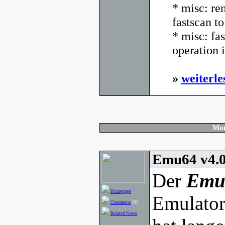
* misc: re
fastscan to
* misc: fas
operation i
»
weiterle
Mon
Emu64 v4.0
Der
Emu
Homepage
Emulator
Comments
[0]
Related News