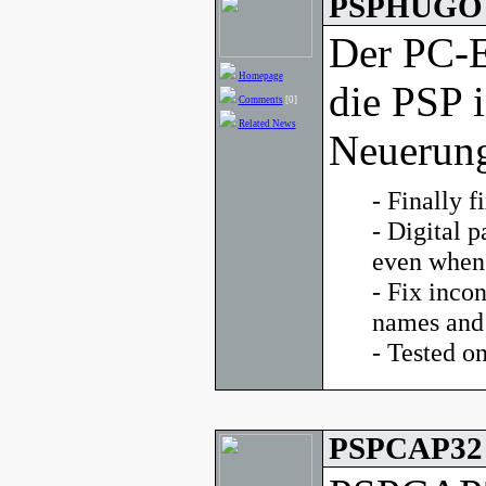
PSPHUGO v
Der PC-
Homepage
die PSP i
Comments
[0]
Related News
Neuerung
- Finally f
- Digital p
even when 
- Fix inco
names and
- Tested 
PSPCAP32 