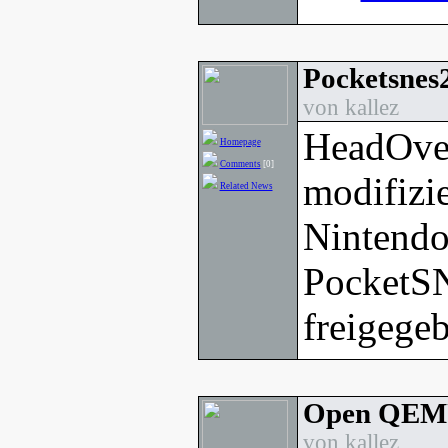
Pocketsnes2
von kallez
HeadOver
Homepage
Comments
[0]
modifizie
Related News
Nintend
PocketS
freigege
Open QEMU
von kallez