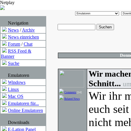
Netplay
Navigation
News
/
Archiv
News einreichen
Forum
/
Chat
RSS Feed &
Donne
Banner
Suche
Wir machen 
Emulatoren
Schnitt...
Windows
um
Linux
Wir ihr 
Comments
[14]
Mac OS
Related News
Emulatoren für...
euch sei
Online Emulatoren
nicht me
Downloads
E-Lation Panel