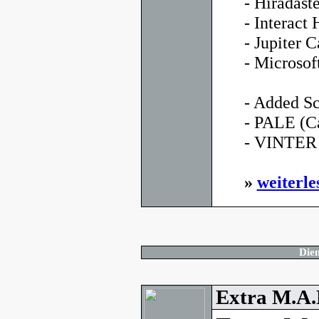
- Híradás
- Interac
- Jupiter C
- Microso
- Added Sc
- PALE (C
- VINTER (
»
weiterle
Dien
Extra M.A.