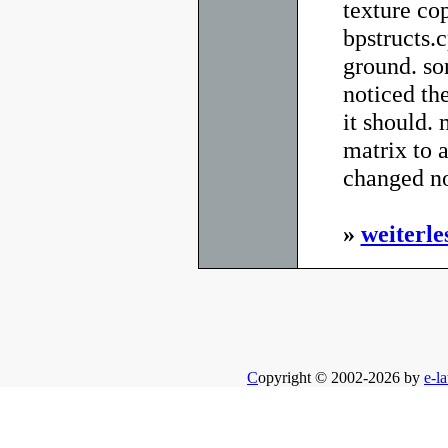
texture co
bpstructs.
ground. sor
noticed th
it should. 
matrix to a
changed no
»
weiterle
C
opyright © 2002-2026 by
e-la