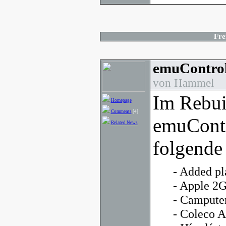
Fre
emuControl
von Hammel
Im Rebui
Homepage
Comments
[4]
emuContr
Related News
folgende
- Added pl
- Apple 2
- Campute
- Coleco 