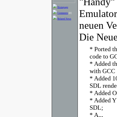
"Handy" 
Homepage
Emulator 
Comments
[0]
Related News
neuen Ver
Die Neue
* Ported t
code to G
* Added t
with GCC 3
* Added 10
SDL rende
* Added O
* Added Y
SDL;
* A...