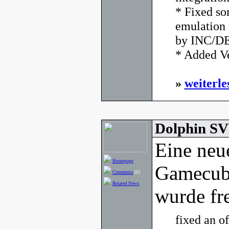
* Fixed so
emulation 
by INC/DEC
* Added Ve
»
weiterle
Dolphin SV
Eine neu
Homepage
Gamecub
Comments
[0]
Related News
wurde fr
fixed an of