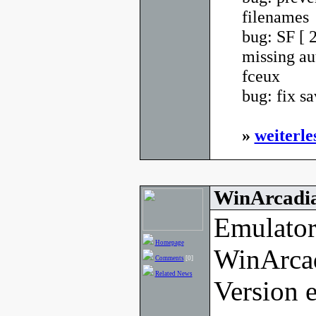
filenames
bug: SF [ 
missing au
fceux
bug: fix sa
»
weiterle
WinArcadia
Emulator
Homepage
WinArcad
Comments
[0]
Related News
Version e