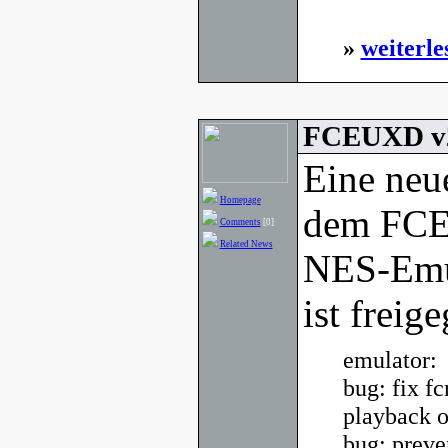
»
weiterle
FCEUXD v2
Eine neu
Homepage
dem FCE 
Comments
[0]
Related News
NES-Emu
ist freig
emulator:
bug: fix f
playback 
bug: preve