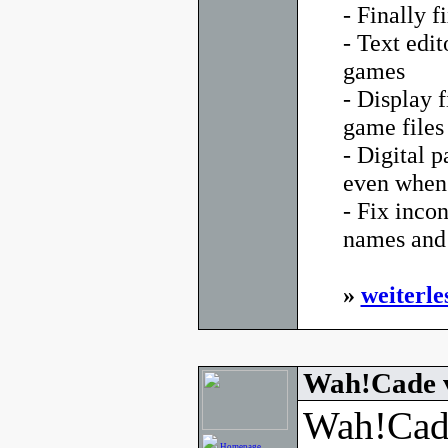
- Finally f
- Text edi
games
- Display 
game files
- Digital p
even when 
- Fix inco
names and 
»
weiterle
Wah!Cade 
Wah!Cade
Homepage