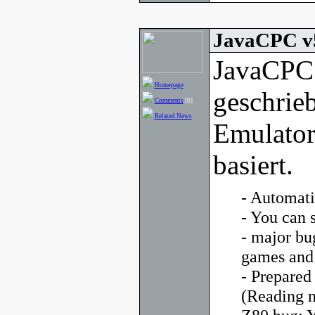
JavaCPC v
JavaCPC 
Homepage
geschrie
Comments
[0]
Related News
Emulator
basiert.
- Automati
- You can 
- major bu
games and
- Prepared
(Reading n