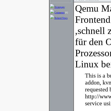
Qemu Man
Homepage
Comments
[0]
Frontend
Related News
,schnell
für den 
Prozesso
Linux bei
This is a 
addon, kvm
requested 
http://www
service u