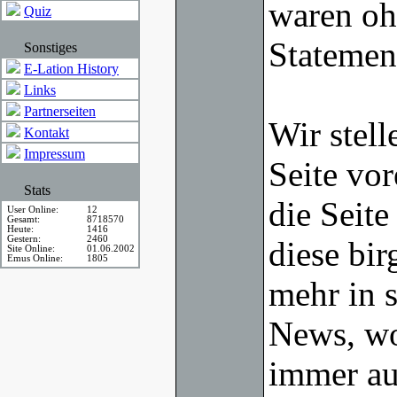
waren ohn
Quiz
Statemen
Sonstiges
E-Lation History
Links
Partnerseiten
Wir stell
Kontakt
Impressum
Seite vor
Stats
die Seite
User Online:
12
Gesamt:
8718570
Heute:
1416
Gestern:
2460
diese bir
Site Online:
01.06.2002
Emus Online:
1805
mehr in s
News, wo
immer au