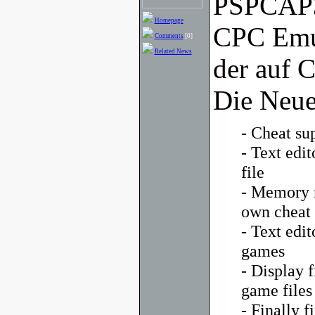
PSPCAP32
Homepage
CPC Emul
Comments
[0]
Related News
der auf C
Die Neue
- Cheat sup
- Text edit
file
- Memory m
own cheat 
- Text edi
games
- Display 
game files
- Finally fi