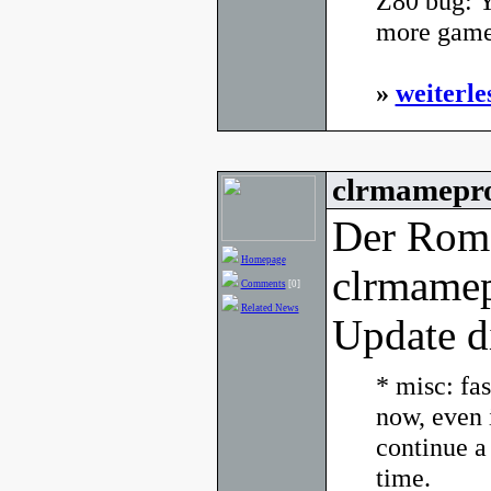
Z80 bug: Yo
more games
»
weiterle
clrmamepro
Der Rom
Homepage
clrmamep
Comments
[0]
Related News
Update d
* misc: fa
now, even 
continue a 
time.