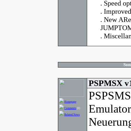
. Speed op
. Improved
. New AR
JUMPTOMO
. Miscella
Son
PSPMSX v1
PSPSMSX
Homepage
Emulator
Comments
[0]
Related News
Neuerung