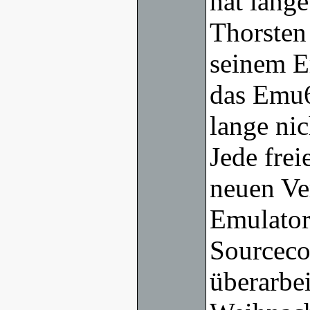
hat lang
Thorsten
seinem E
das Emu6
lange ni
Jede frei
neuen Ve
Emulators
Sourceco
überarbei