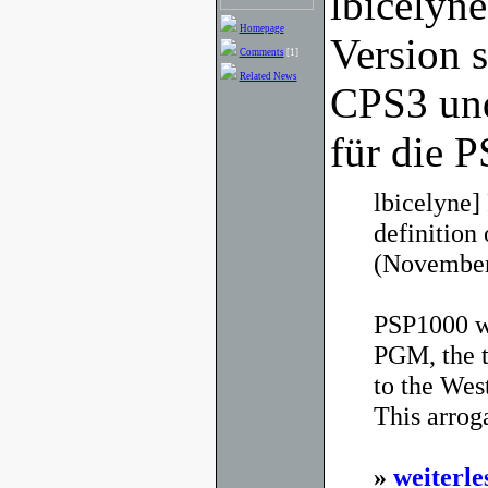
lbicelyne
Homepage
Version 
Comments
[1]
Related News
CPS3 un
für die P
lbicelyne]
definition 
(November
PSP1000 wi
PGM, the t
to the West
This arrog
»
weiterle