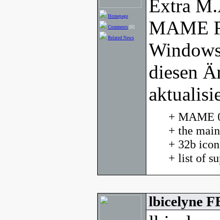
Extra M.
Homepage
MAME Fr
Comments
[0]
Related News
Windows
diesen Ä
aktualisie
+ MAME 0.
+ the main
+ 32b ico
+ list of 
lbicelyne 