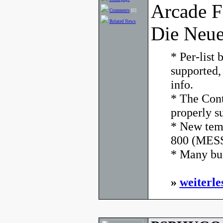
Arcade F
Comments
[0]
Related News
Die Neue
* Per-list
supported,
info.
* The Cont
properly s
* New temp
800 (MESS
* Many bug
»
weiterle