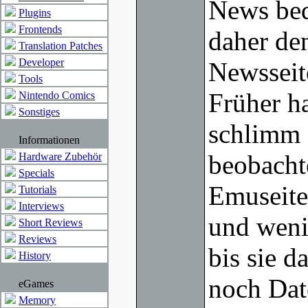
News bed
Plugins
Frontends
daher de
Translation Patches
Developer
Newsseit
Tools
Früher ha
Nintendo Comics
Sonstiges
schlimm 
Informationen
beobacht
Hardware Zubehör
Specials
Emuseite
Tutorials
Interviews
und weni
Short Reviews
Reviews
bis sie d
History
noch Dat
eGames
Memory