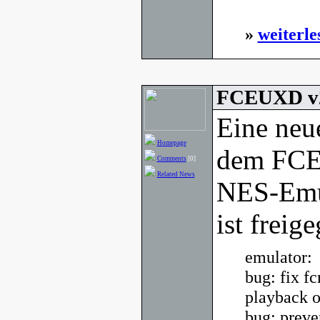
»
weiterle
FCEUXD v2
Eine neu
Homepage
dem FCE 
Comments
[0]
Related News
NES-Emu
ist freig
emulator:
bug: fix f
playback 
bug: preve