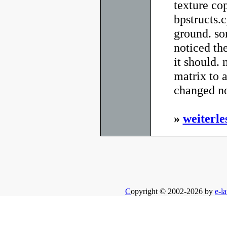
texture co
bpstructs.
ground. sor
noticed th
it should. 
matrix to a
changed no
»
weiterle
C
opyright © 2002-2026 by
e-la