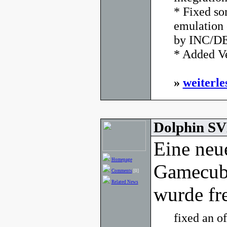
* Fixed so
emulation 
by INC/DEC
* Added Ve
»
weiterle
Dolphin SV
Eine neu
Homepage
Gamecub
Comments
[0]
Related News
wurde fr
fixed an of