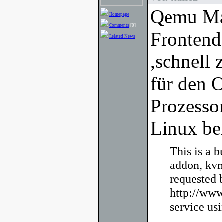
Qemu Man
Homepage
Comments
[0]
Frontend
Related News
,schnell
für den 
Prozesso
Linux bei
This is a 
addon, kvm
requested 
http://www
service u