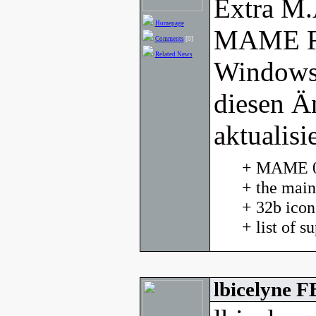
Extra M.
Homepage
MAME Fr
Comments
[0]
Related News
Windows
diesen Ä
aktualisie
+ MAME 0.
+ the main
+ 32b ico
+ list of 
lbicelyne 