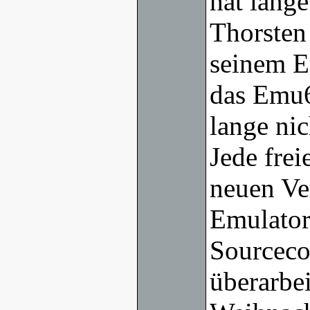
hat lang
Thorsten
seinem E
das Emu6
lange ni
Jede frei
neuen Ve
Emulators
Sourceco
überarbei