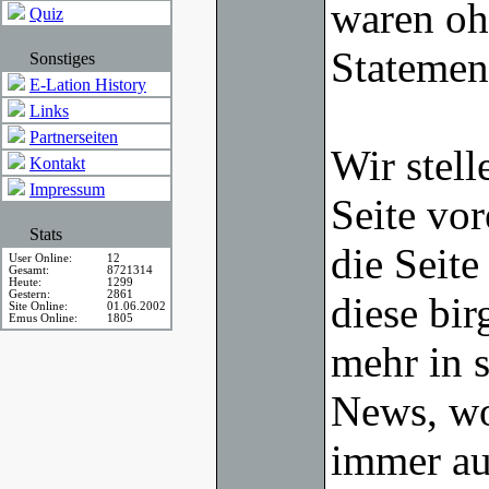
waren ohn
Quiz
Statemen
Sonstiges
E-Lation History
Links
Partnerseiten
Wir stell
Kontakt
Impressum
Seite vor
Stats
die Seite
User Online:
12
Gesamt:
8721314
Heute:
1299
Gestern:
2861
diese bir
Site Online:
01.06.2002
Emus Online:
1805
mehr in s
News, wo
immer au