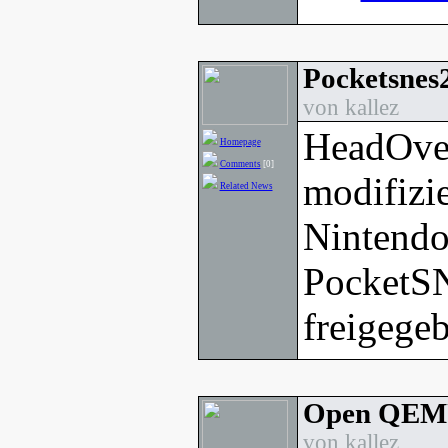
Pocketsnes2
von kallez
HeadOver
Homepage
Comments
[0]
modifizie
Related News
Nintend
PocketS
freigege
Open QEMU
von kallez