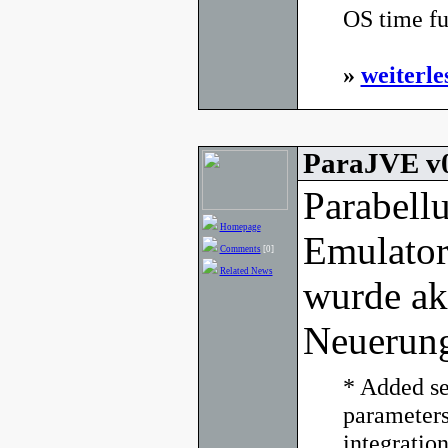
OS time fu
»
weiterle
ParaJVE v0
Parabell
Homepage
Emulato
Comments
[0]
Related News
wurde akt
Neuerun
* Added s
parameters
integration