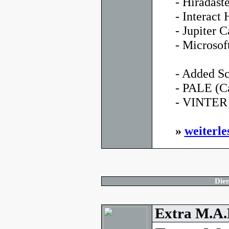
- Híradás
- Interac
- Jupiter C
- Microso
- Added Sc
- PALE (C
- VINTER (
»
weiterle
Dien
Extra M.A.