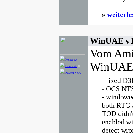
»
weiterle
WinUAE v1.
Vom Ami
Homepage
WinUAE g
Comments
[0]
Related News
- fixed D3
- OCS NTS
- windowe
both RTG a
TOD didn'
enabled wi
detect wro