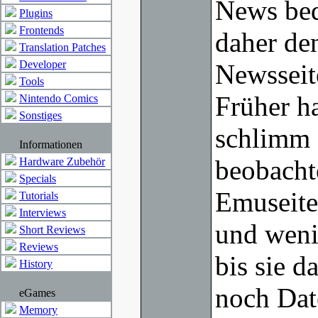
News bed
Plugins
Frontends
daher de
Translation Patches
Developer
Newsseit
Tools
Früher ha
Nintendo Comics
Sonstiges
schlimm 
Informationen
beobacht
Hardware Zubehör
Specials
Emuseite
Tutorials
Interviews
und weni
Short Reviews
Reviews
bis sie d
History
noch Dat
eGames
Memory