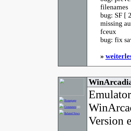
filenames
bug: SF [ 
missing au
fceux
bug: fix sa
»
weiterle
WinArcadia
Emulator
Homepage
WinArcad
Comments
[0]
Related News
Version e