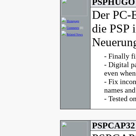
PSPHUGO v
Der PC-
Homepage
die PSP i
Comments
[0]
Related News
Neuerung
- Finally f
- Digital p
even when 
- Fix inco
names and
- Tested 
PSPCAP32 