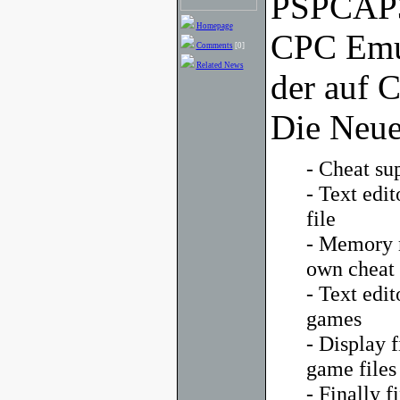
PSPCAP32
Homepage
CPC Emul
Comments
[0]
Related News
der auf C
Die Neue
- Cheat sup
- Text edit
file
- Memory m
own cheat 
- Text edi
games
- Display 
game files
- Finally fi