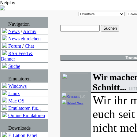
Netplay
Navigation
News
/
Archiv
News einreichen
Forum
/
Chat
RSS Feed &
Donne
Banner
Suche
Wir machen 
Emulatoren
Schnitt...
Windows
um
Linux
Wir ihr 
Comments
[14]
Mac OS
Related News
Emulatoren für...
euch sei
Online Emulatoren
nicht me
Downloads
E-Lation Panel