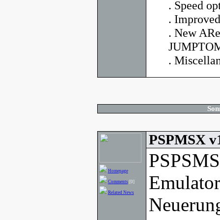
. Speed op
. Improved
. New AR
JUMPTOMO
. Miscella
Son
PSPMSX v1
PSPSMSX
Homepage
Emulator
Comments
[0]
Related News
Neuerung