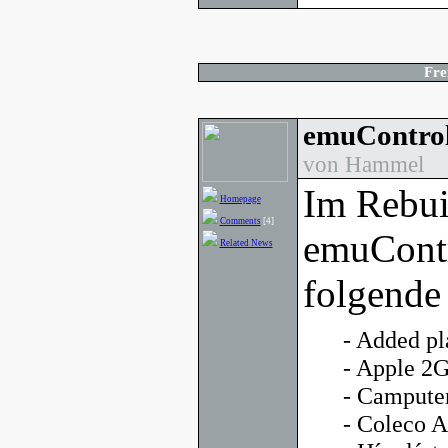
Fre
emuControl
von Hammel
Im Rebui
Homepage
Comments
[4]
emuContr
Related News
folgende
- Added pl
- Apple 2
- Campute
- Coleco 