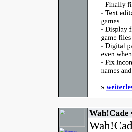
- Finally f
- Text edi
games
- Display 
game files
- Digital p
even when 
- Fix inco
names and 
»
weiterle
Wah!Cade 
Wah!Cade
Homepage