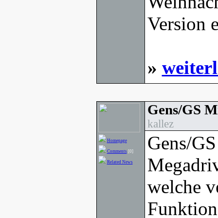
Weihnacht
Version e
»
weiter
Gens/GS Mi
kallez
Gens/GS 
Homepage
Comments
[0]
Megadriv
Related News
welche v
Funktion