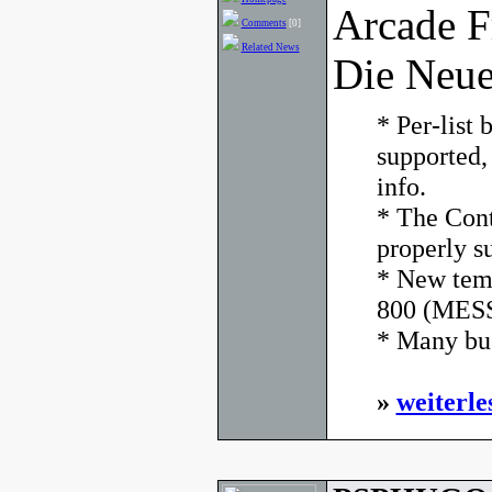
Arcade F
Comments
[0]
Related News
Die Neue
* Per-list
supported,
info.
* The Cont
properly s
* New temp
800 (MESS
* Many bug
»
weiterle