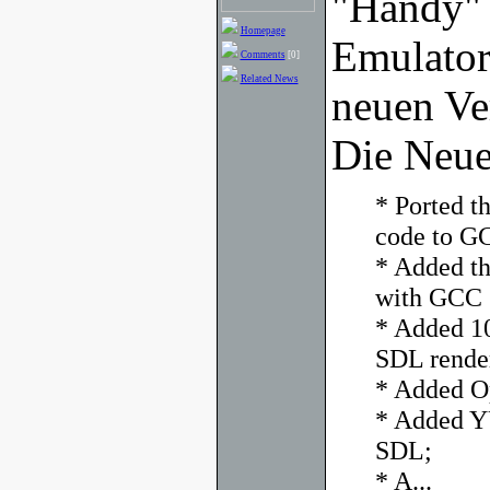
"Handy" 
Homepage
Emulator 
Comments
[0]
Related News
neuen Ver
Die Neue
* Ported t
code to G
* Added t
with GCC 3
* Added 10
SDL rende
* Added O
* Added Y
SDL;
* A...