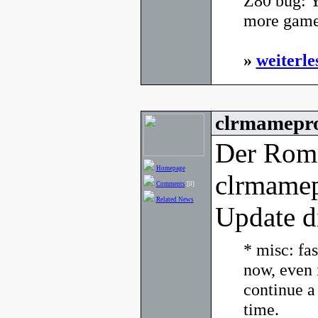
Z80 bug: Yo
more games
»
weiterle
clrmamepro
Der Rom
Homepage
clrmamep
Comments
[0]
Related News
Update d
* misc: fa
now, even 
continue a 
time.