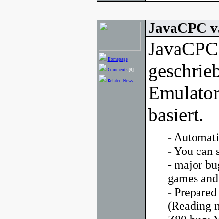
JavaCPC v
JavaCPC 
Homepage
geschrie
Comments
[0]
Related News
Emulator
basiert.
- Automati
- You can 
- major bu
games and
- Prepared
(Reading n