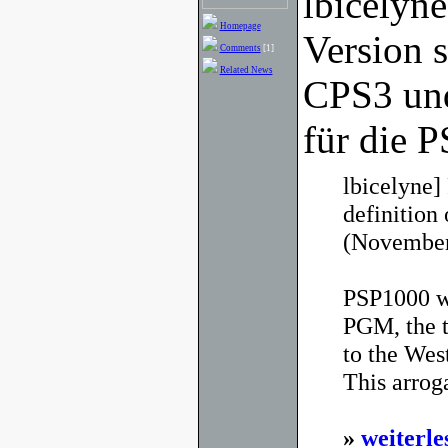
lbicelyne
Homepage
Version 
Comments
[1]
Related News
CPS3 un
für die P
lbicelyne]
definition 
(November
PSP1000 wi
PGM, the t
to the West
This arrog
»
weiterle