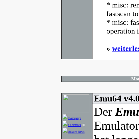
* misc: re
fastscan to
* misc: fas
operation i
»
weiterle
Mon
Emu64 v4.0
Der
Emu
Homepage
Emulator
Comments
[0]
Related News