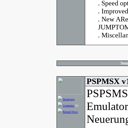
. Speed op
. Improved
. New AR
JUMPTOMO
. Miscella
Son
PSPMSX v1
PSPSMSX
Homepage
Emulator
Comments
[0]
Related News
Neuerung