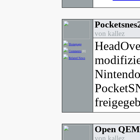
Pocketsnes2
von kallez
HeadOver
Homepage
Comments
[0]
modifizie
Related News
Nintend
PocketS
freigege
Open QEMU
von kallez