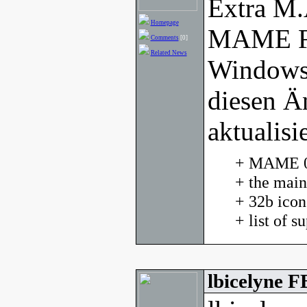
Extra M.
Homepage
MAME Fr
Comments
[0]
Related News
Windows
diesen Ä
aktualisie
+ MAME 0.
+ the main
+ 32b ico
+ list of 
lbicelyne 