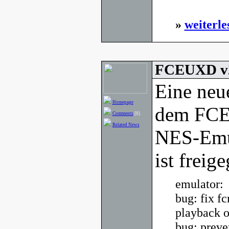
»
weiterle
FCEUXD v2
Eine neu
Homepage
dem FCE 
Comments
[0]
Related News
NES-Emu
ist freig
emulator:
bug: fix f
playback 
bug: preve