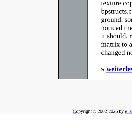
texture co
bpstructs.
ground. sor
noticed th
it should. 
matrix to a
changed no
»
weiterle
C
opyright © 2002-2026 by
e-la