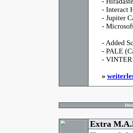
- Híradás
- Interac
- Jupiter C
- Microso
- Added Sc
- PALE (C
- VINTER (
»
weiterle
Dien
Extra M.A.