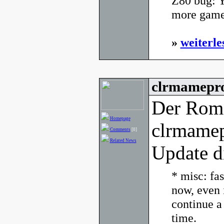
Z80 bug: Yo
more games
»
weiterle
clrmamepro
Der Rom
Homepage
clrmamep
Comments
[0]
Related News
Update d
* misc: fa
now, even 
continue a 
time.