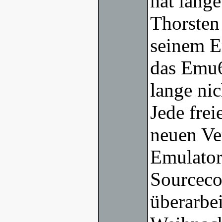
hat lang
Thorsten
seinem E
das Emu6
lange ni
Jede frei
neuen Ve
Emulators
Sourceco
überarbei