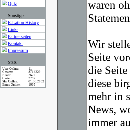
waren ohn
Quiz
Statemen
Sonstiges
E-Lation History
Links
Partnerseiten
Wir stell
Kontakt
Impressum
Seite vor
Stats
die Seite
User Online:
11
Gesamt:
8714229
Heute:
2622
Gestern:
2797
diese bir
Site Online:
01.06.2002
Emus Online:
1805
mehr in s
News, wo
immer au