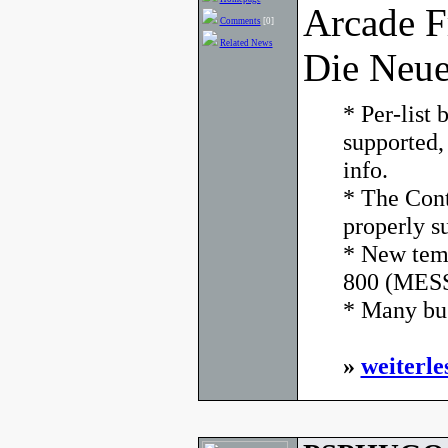
Arcade F
Comments
[0]
Related News
Die Neue
* Per-list
supported,
info.
* The Cont
properly s
* New temp
800 (MESS
* Many bug
»
weiterle