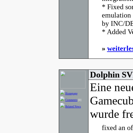
* Fixed so
emulation 
by INC/DEC
* Added Ve
»
weiterle
Dolphin SV
Eine neu
Homepage
Gamecub
Comments
[0]
Related News
wurde fr
fixed an of