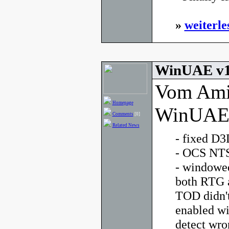
»
weiterle
WinUAE v1.
Vom Ami
Homepage
WinUAE g
Comments
[0]
Related News
- fixed D3
- OCS NTS
- windowe
both RTG a
TOD didn'
enabled wi
detect wro