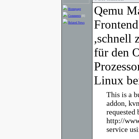
Qemu Man
Homepage
Comments
[0]
Frontend
Related News
,schnell
für den 
Prozesso
Linux bei
This is a 
addon, kvm
requested 
http://www
service u