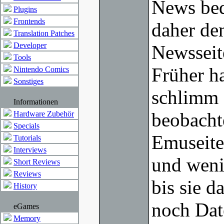
News bed
Plugins
Frontends
daher de
Translation Patches
Developer
Newsseit
Tools
Früher ha
Nintendo Comics
Sonstiges
schlimm 
Informationen
beobacht
Hardware Zubehör
Specials
Emuseite
Tutorials
Interviews
und weni
Short Reviews
Reviews
bis sie d
History
noch Dat
eGames
Memory