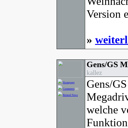
Weihnacht
Version e
»
weiter
Gens/GS Mi
kallez
Gens/GS 
Homepage
Comments
[0]
Megadriv
Related News
welche v
Funktion