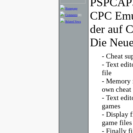
PSPCAP32
Homepage
CPC Emul
Comments
[0]
Related News
der auf C
Die Neue
- Cheat sup
- Text edit
file
- Memory m
own cheat 
- Text edi
games
- Display 
game files
- Finally fi