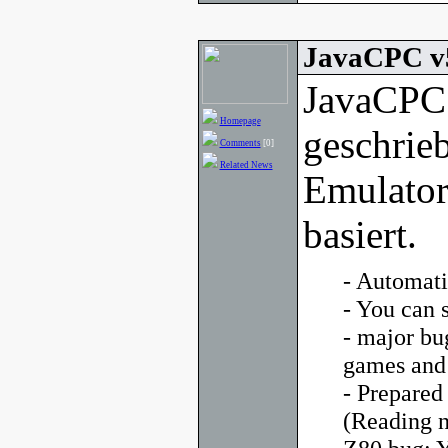
JavaCPC v
JavaCPC 
Homepage
geschrie
Comments
[0]
Related News
Emulator
basiert.
- Automati
- You can 
- major bu
games and
- Prepared
(Reading n