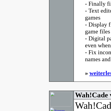
- Finally f
- Text edi
games
- Display 
game files
- Digital p
even when 
- Fix inco
names and 
»
weiterle
Wah!Cade 
Wah!Cade
Homepage