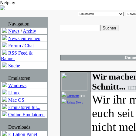
Netplay
Navigation
News
/
Archiv
News einreichen
Forum
/
Chat
RSS Feed &
Donne
Banner
Suche
Wir machen 
Emulatoren
Schnitt...
Windows
um
Linux
Wir ihr 
Comments
[14]
Mac OS
Related News
Emulatoren für...
euch sei
Online Emulatoren
nicht me
Downloads
E-Lation Panel