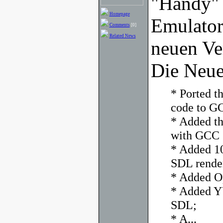
"Handy" 
Homepage
Emulator 
Comments
[0]
Related News
neuen Ver
Die Neue
* Ported t
code to G
* Added t
with GCC 3
* Added 10
SDL rende
* Added O
* Added Y
SDL;
* A...