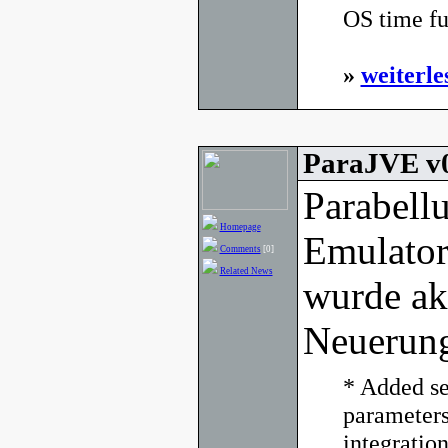
OS time fu
»
weiterle
ParaJVE v0
Parabell
Homepage
Emulato
Comments
[0]
Related News
wurde akt
Neuerun
* Added s
parameters
integration