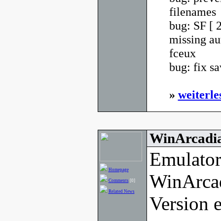
filenames
bug: SF [ 
missing au
fceux
bug: fix sa
»
weiterle
WinArcadia
Emulator
Homepage
WinArcad
Comments
[0]
Related News
Version e