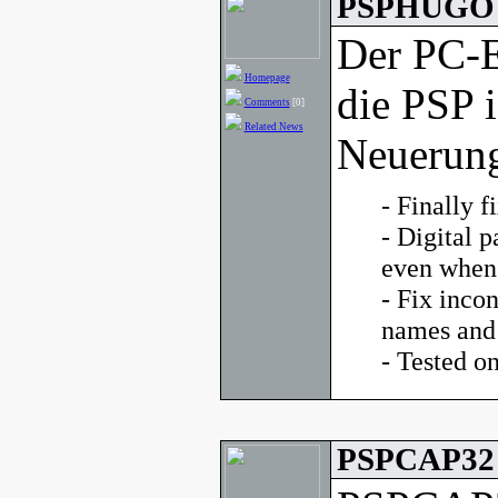
PSPHUGO v
Der PC-
Homepage
die PSP i
Comments
[0]
Related News
Neuerung
- Finally f
- Digital p
even when 
- Fix inco
names and
- Tested 
PSPCAP32 