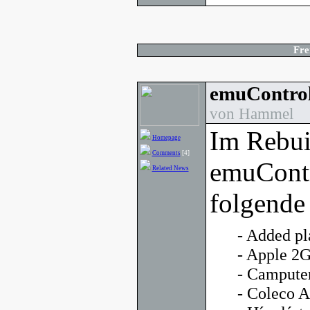
Fre
emuControl
von Hammel
Im Rebui
Homepage
Comments
[4]
emuContr
Related News
folgende
- Added pl
- Apple 2
- Campute
- Coleco 