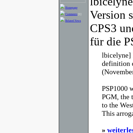
lbicelyne
Homepage
Version 
Comments
[1]
Related News
CPS3 un
für die P
lbicelyne]
definition 
(November
PSP1000 wi
PGM, the t
to the West
This arrog
»
weiterle