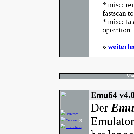
* misc: re
fastscan to
* misc: fas
operation i
»
weiterle
Mon
Emu64 v4.0
Der
Emu
Homepage
Emulator
Comments
[0]
Related News