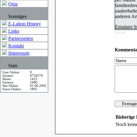
Quiz
familienfre
zauberhafte
Sonstiges
anderen Art
E-Lation History
Emulator I
Links
by Kallez
Partnerseiten
Kontakt
Kommenta
Impressum
Stats
User Online:
9
Gesamt:
8718579
Heute:
1425
Gestern:
2460
Site Online:
01.06.2002
Emus Online:
1805
Bisherige
Noch kein