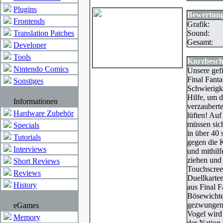
Plugins
Bewertung
Frontends
Grafik:
Translation Patches
Sound:
Gesamt:
Developer
Tools
Kurzbesch
Nintendo Comics
Unsere gef
Final Fanta
Sonstiges
Schwierigk
Hilfe, um 
Informationen
verzaubert
Hardware Zubehör
lüften! Au
müssen si
Specials
in über 40
Tutorials
gegen die 
Interviews
und mithilf
ziehen und 
Short Reviews
Touchscree
Reviews
Duellkarte
History
aus Final 
Bösewichte
gezwungen.
eGames
Vogel wird
Memory
der Nation