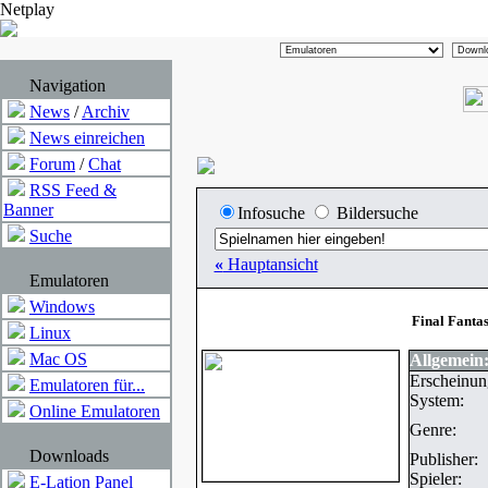
Netplay
Navigation
News
/
Archiv
News einreichen
Forum
/
Chat
RSS Feed &
Banner
Infosuche
Bildersuche
Suche
«
Hauptansicht
Emulatoren
Windows
Final Fanta
Linux
Mac OS
Allgemein
Erscheinun
Emulatoren für...
System:
Online Emulatoren
Genre:
Downloads
Publisher:
Spieler:
E-Lation Panel