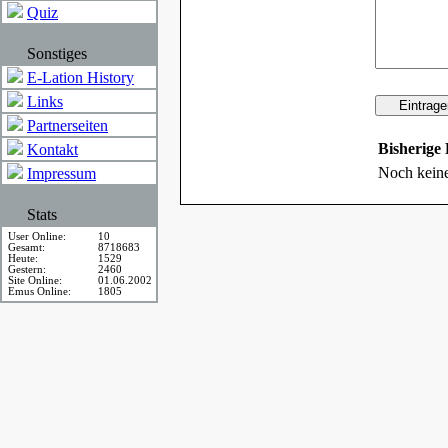
Quiz
Sonstiges
E-Lation History
Links
Partnerseiten
Bisherige
Kontakt
Noch kein
Impressum
Stats
User Online:
10
Gesamt:
8718683
Heute:
1529
Gestern:
2460
Site Online:
01.06.2002
Emus Online:
1805