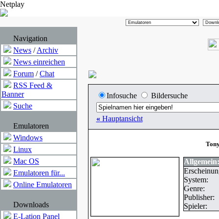
Netplay
Navigation
News
/
Archiv
News einreichen
Forum
/
Chat
RSS Feed &
Banner
Infosuche
Bildersuche
Suche
«
Hauptansicht
Emulatoren
Windows
Tony
Linux
Mac OS
Allgemein
Erscheinun
Emulatoren für...
System:
Online Emulatoren
Genre:
Publisher:
Downloads
Spieler:
E-Lation Panel