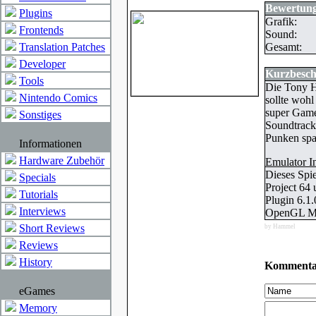
Bewertung
Plugins
Grafik:
Frontends
Sound:
Translation Patches
Gesamt:
Developer
Kurzbesch
Tools
Die Tony H
Nintendo Comics
sollte wohl
super Game
Sonstiges
Soundtrack
Punken spa
Informationen
Hardware Zubehör
Emulator I
Dieses Spie
Specials
Project 64
Tutorials
Plugin 6.1
Interviews
OpenGL M
Short Reviews
by Hammel
Reviews
History
Kommenta
eGames
Memory